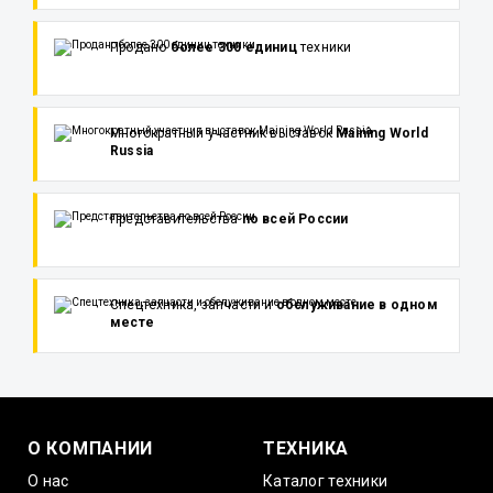
Продано
более 300 единиц
техники
Многократный участник выставок
Maining World
Russia
Представительства
по всей России
Спецтехника, запчасти и
обслуживание в одном
месте
О КОМПАНИИ
ТЕХНИКА
О нас
Каталог техники