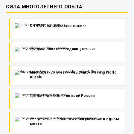
СИЛА МНОГОЛЕТНЕГО ОПЫТА
С 1972 г.
на рынке спецтехники
Продано
более 300 единиц
техники
Многократный участник выставок
Maining World
Russia
Представительства
по всей России
Спецтехника, запчасти и
обслуживание в одном
месте