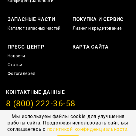
конфиденциальности
ЗАПАСНЫЕ ЧАСТИ
ПОКУПКА И СЕРВИС
Каталог запасных частей
Лизинг и кредитование
ПРЕСС-ЦЕНТР
КАРТА САЙТА
Новости
Статьи
Фотогалерея
КОНТАКТНЫЕ ДАННЫЕ
8 (800) 222-36-58
info@amurstroy.su
Мы используем файлы cookie для улучшения
работы сайта. Продолжая использовать сайт, вы
© 2004—2026, ГК “АмурСтройТехника”, г. Хабаровск,
соглашаетесь с
политикой конфиденциальности
.
с.Тополево, Проезд южный 1