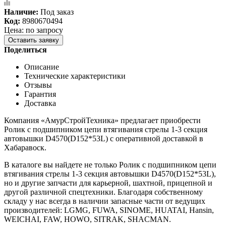
Наличие:
Под заказ
Код:
8980670494
Цена: по запросу
Оставить заявку
Поделиться
Описание
Технические характеристики
Отзывы
Гарантия
Доставка
Компания «АмурСтройТехника» предлагает приобрести
Ролик c подшипником цепи втягивания стрелы 1-3 секция
автовышки D4570(D152*53L) с оперативной доставкой в
Хабаравоск.
В каталоге вы найдете не только Ролик c подшипником цепи
втягивания стрелы 1-3 секция автовышки D4570(D152*53L),
но и другие запчасти для карьерной, шахтной, прицепной и
другой различной спецтехники. Благодаря собственному
складу у нас всегда в наличии запасные части от ведущих
производителей: LGMG, FUWA, SINOME, HUATAI, Hansin,
WEICHAI, FAW, HOWO, SITRAK, SHACMAN.