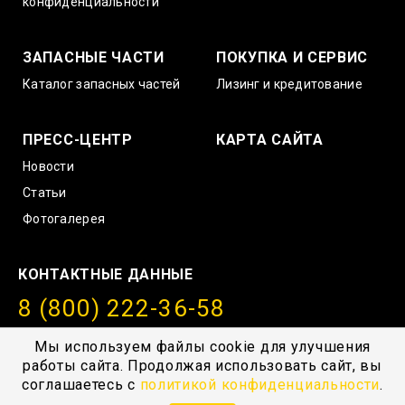
конфиденциальности
ЗАПАСНЫЕ ЧАСТИ
ПОКУПКА И СЕРВИС
Каталог запасных частей
Лизинг и кредитование
ПРЕСС-ЦЕНТР
КАРТА САЙТА
Новости
Статьи
Фотогалерея
КОНТАКТНЫЕ ДАННЫЕ
8 (800) 222-36-58
info@amurstroy.su
Мы используем файлы cookie для улучшения
работы сайта. Продолжая использовать сайт, вы
© 2004—2026, ГК “АмурСтройТехника”, г. Хабаровск,
соглашаетесь с
политикой конфиденциальности
.
с.Тополево, Проезд южный 1