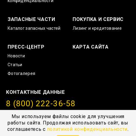
конфиденциальности
ЗАПАСНЫЕ ЧАСТИ
ПОКУПКА И СЕРВИС
Каталог запасных частей
Лизинг и кредитование
ПРЕСС-ЦЕНТР
КАРТА САЙТА
Новости
Статьи
Фотогалерея
КОНТАКТНЫЕ ДАННЫЕ
8 (800) 222-36-58
info@amurstroy.su
Мы используем файлы cookie для улучшения
работы сайта. Продолжая использовать сайт, вы
© 2004—2026, ГК “АмурСтройТехника”, г. Хабаровск,
соглашаетесь с
политикой конфиденциальности
.
с.Тополево, Проезд южный 1