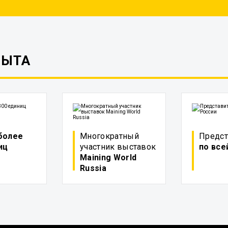
ПЫТА
более
Многократный
Предст
иц
участник выставок
по все
Maining World
Russia