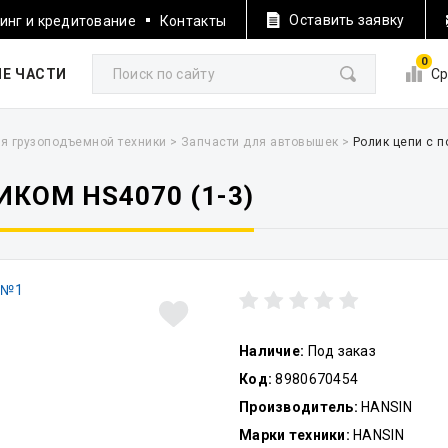
Оставить заявку
инг и кредитование
Контакты
0
Е ЧАСТИ
Ср
я грузоподъемной техники
>
Запчасти для автовышек
>
Ролик цепи с п
КОМ HS4070 (1-3)
Наличие:
Под заказ
Код:
8980670454
Производитель:
HANSIN
Марки техники:
HANSIN