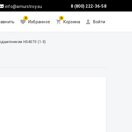
8 (800) 222-36-58
info@amurstroy.su
0
0
авнить
Избранное
Корзина
Войти
одшипником HS4070 (1-3)