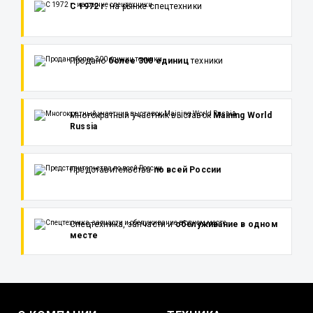
С 1972 г.
на рынке спецтехники
Продано
более 300 единиц
техники
Многократный участник выставок
Maining World
Russia
Представительства
по всей России
Спецтехника, запчасти и
обслуживание в одном
месте