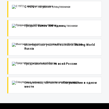
С 1972 г.
на рынке спецтехники
Продано
более 300 единиц
техники
Многократный участник выставок
Maining World
Russia
Представительства
по всей России
Спецтехника, запчасти и
обслуживание в одном
месте