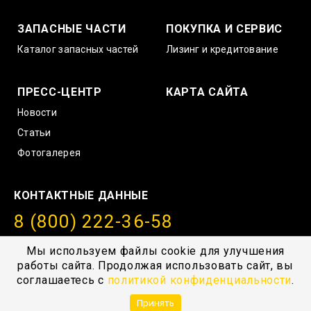
ЗАПАСНЫЕ ЧАСТИ
ПОКУПКА И СЕРВИС
Каталог запасных частей
Лизинг и кредитование
ПРЕСС-ЦЕНТР
КАРТА САЙТА
Новости
Статьи
Фотогалерея
КОНТАКТНЫЕ ДАННЫЕ
8 (800) 222-36-58
info@amurstroy.su
Мы используем файлы cookie для улучшения
работы сайта. Продолжая использовать сайт, вы
© 2004—2026, ГК “АмурСтройТехника”, г. Хабаровск,
соглашаетесь с
политикой конфиденциальности
.
с.Тополево, Проезд южный 1
Принять