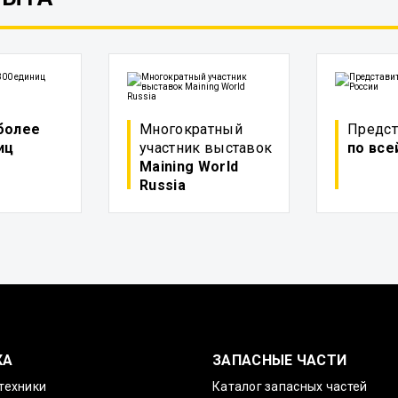
более
Многократный
Предст
иц
участник выставок
по все
Maining World
Russia
КА
ЗАПАСНЫЕ ЧАСТИ
техники
Каталог запасных частей