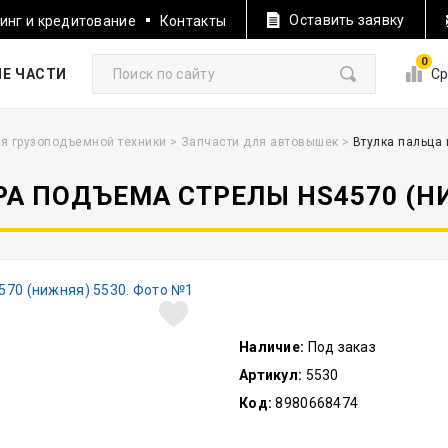
Оставить заявку
инг и кредитование
Контакты
0
Е ЧАСТИ
Ср
я грузоподъемной техники
>
Запчасти для автовышек
>
Втулка пальца
А ПОДЪЕМА СТРЕЛЫ HS4570 (НИ
Наличие:
Под заказ
Артикул:
5530
Код:
8980668474