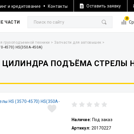
Оставить заявку
инг и кредитование
Контакты
0
Е ЧАСТИ
Ср
я грузоподъемной техники
>
Запчасти для автовышек
>
0-4570) HS(350A-450A)
ЦИЛИНДРА ПОДЪЁМА СТРЕЛЫ HS 
Наличие:
Под заказ
Артикул:
20170227