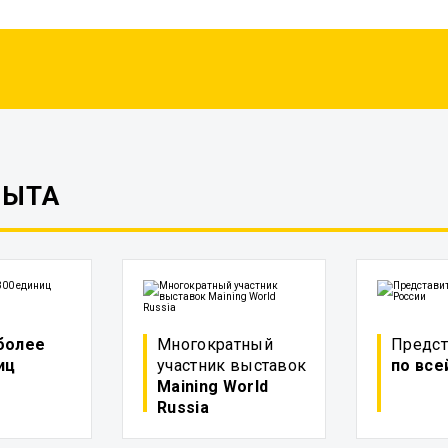
ПЫТА
более
Многократный
Предст
иц
участник выставок
по все
Maining World
Russia