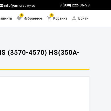
8 (800) 222-36-58
info@amurstroy.su
0
0
авнить
Избранное
Корзина
Войти
(3570-4570) HS(350A-