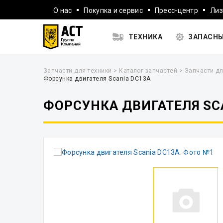
О нас
Покупка и сервис
Пресс-центр
Лиз
ТЕХНИКА
ЗАПАСНЫ
Запчасти для техники
>
Каталог запчастей
>
Запчасти дл
Форсунка двигателя Scania DC13A
ФОРСУНКА ДВИГАТЕЛЯ SC