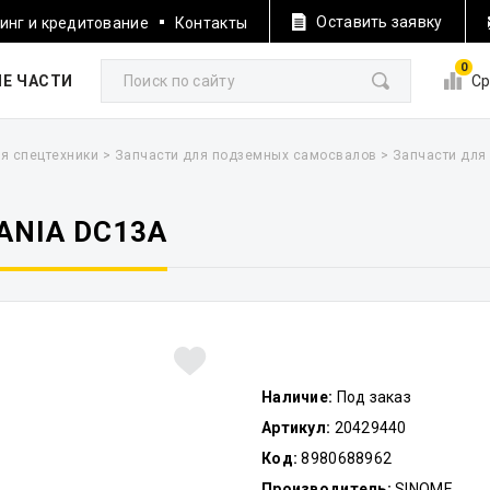
Оставить заявку
инг и кредитование
Контакты
0
Е ЧАСТИ
Ср
я спецтехники
>
Запчасти для подземных самосвалов
>
Запчасти для
ANIA DC13A
Наличие:
Под заказ
Артикул:
20429440
Код:
8980688962
Производитель:
SINOME