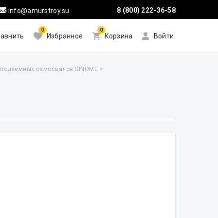
8 (800) 222-36-58
info@amurstroy.su
0
0
авнить
Избранное
Корзина
Войти
 подземных самосвалов SINOME
>