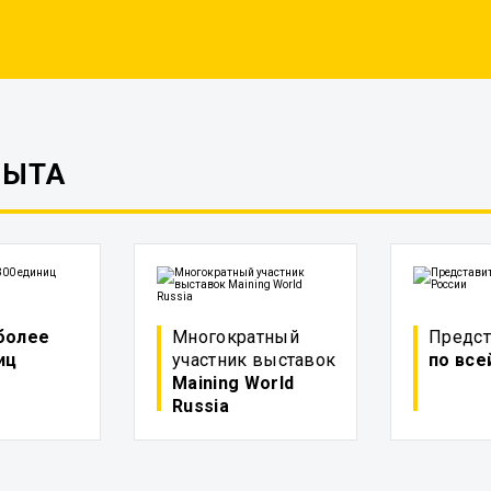
ПЫТА
более
Многократный
Предст
иц
участник выставок
по все
Maining World
Russia