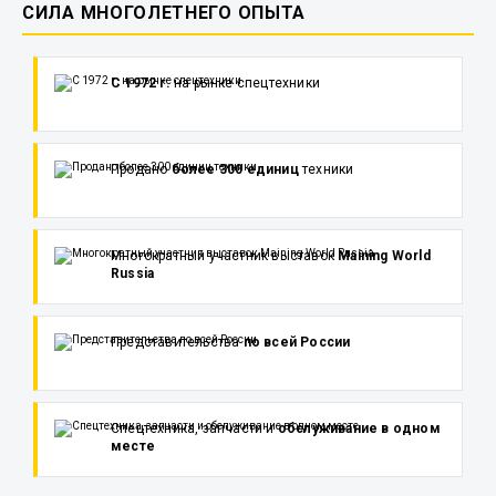
СИЛА МНОГОЛЕТНЕГО ОПЫТА
С 1972 г.
на рынке спецтехники
Продано
более 300 единиц
техники
Многократный участник выставок
Maining World
Russia
Представительства
по всей России
Спецтехника, запчасти и
обслуживание в одном
месте