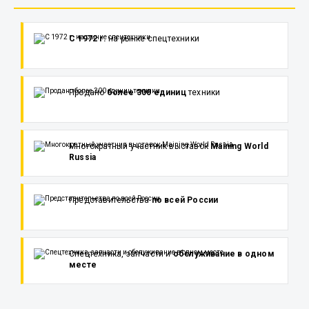
С 1972 г.
на рынке спецтехники
Продано
более 300 единиц
техники
Многократный участник выставок
Maining World
Russia
Представительства
по всей России
Спецтехника, запчасти и
обслуживание в одном
месте