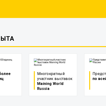
ПЫТА
более
Многократный
Предст
иц
участник выставок
по все
Maining World
Russia