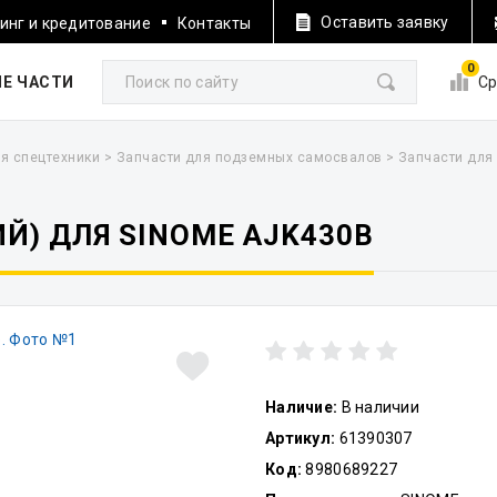
Оставить заявку
инг и кредитование
Контакты
0
Е ЧАСТИ
Ср
я спецтехники
>
Запчасти для подземных самосвалов
>
Запчасти для
Й) ДЛЯ SINOME AJK430B
Наличие:
В наличии
Артикул:
61390307
Код:
8980689227