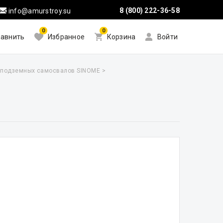
8 (800) 222-36-58
info@amurstroy.su
0
0
авнить
Избранное
Корзина
Войти
 подземных самосвалов SINOME
>