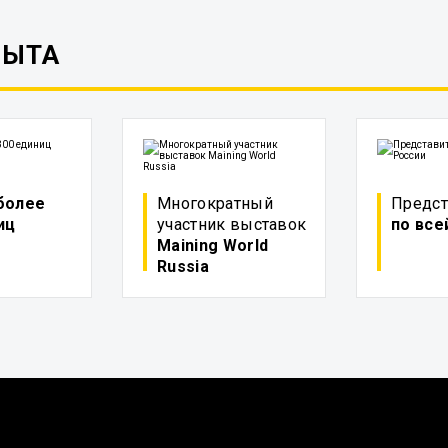
ПЫТА
более
Многократный
Предст
иц
участник выставок
по все
Maining World
Russia