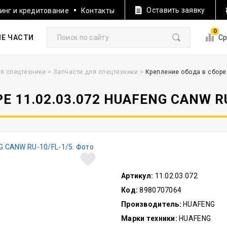
Оставить заявку
инг и кредитование
Контакты
0
Е ЧАСТИ
Ср
я спецтехники
>
Запчасти для спецтехники
>
Крепление обода в сборе
 11.02.03.072 HUAFENG CANW RU
Артикул:
11.02.03.072
Код:
8980707064
Производитель:
HUAFENG
Марки техники:
HUAFENG