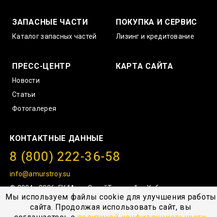
ЗАПАСНЫЕ ЧАСТИ
ПОКУПКА И СЕРВИС
Каталог запасных частей
Лизинг и кредитование
ПРЕСС-ЦЕНТР
КАРТА САЙТА
Новости
Статьи
Фотогалерея
КОНТАКТНЫЕ ДАННЫЕ
8 (800) 222-36-58
info@amurstroy.su
© 2004—2026, ГК “АмурСтройТехника”, г. Хабаровск,
Мы используем файлы cookie для улучшения работы
с.Тополево, Проезд южный 1
сайта. Продолжая использовать сайт, вы