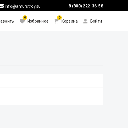
8 (800) 222-36-58
info@amurstroy.su
0
0
авнить
Избранное
Корзина
Войти