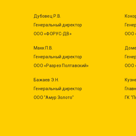
Дубовец Р.В.
Кокор
Генеральный директор
Гене
ООО «ФОРУС-ДВ»
ООО 
Макк П.В.
Доме
Генеральный директор
Гене
ООО «Разрез Полтавский»
ООО 
Бажаев Э.Н.
Кузн
Генеральный директор
Глав
ООО "Амур Золото"
ГК "П