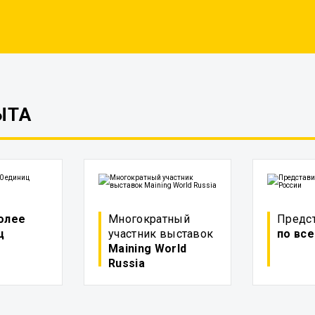
ЫТА
олее
Многократный
Предс
ц
участник выставок
по все
Maining World
Russia