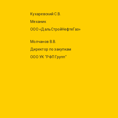
Кухаревский С.В.
Механик
ООО «ДальСтройНефтеГаз»
Молчанов В.В.
Директор по закупкам
ООО УК "РФП Групп"