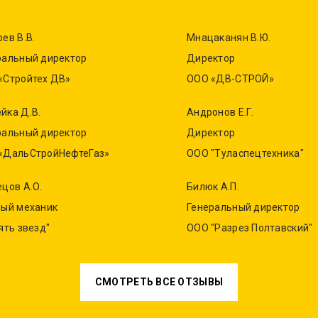
ев В.В.
Мнацаканян В.Ю.
ральный директор
Директор
«Стройтех ДВ»
ООО «ДВ-СТРОЙ»
йка Д.В.
Андронов Е.Г.
ральный директор
Директор
«ДальСтройНефтеГаз»
ООО "Туласпецтехника"
ецов А.О.
Билюк А.П.
ный механик
Генеральный директор
ять звезд"
ООО "Разрез Полтавский"
СМОТРЕТЬ ВСЕ ОТЗЫВЫ