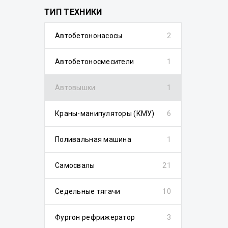
ТИП ТЕХНИКИ
Автобетононасосы
2
Автобетоносмесители
1
Автовышки
1
Краны-манипуляторы (КМУ)
6
Поливальная машина
1
Самосвалы
21
Седельные тягачи
10
Фургон рефрижератор
3