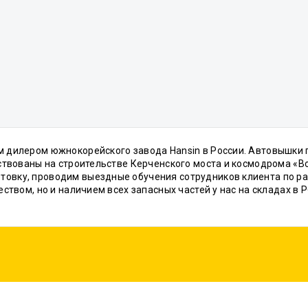
м дилером южнокорейского завода Hansin в России. Автовышки
йствованы на строительстве Керченского моста и космодрома «В
овку, проводим выездные обучения сотрудников клиента по ра
ством, но и наличием всех запасных частей у нас на складах в 