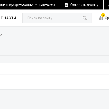
Оставить заявку
инг и кредитование
Контакты
0
Е ЧАСТИ
Ср
ки