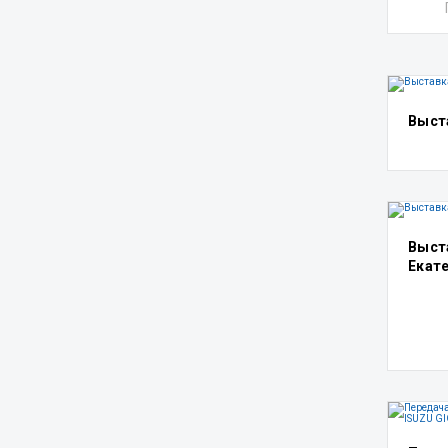
Выста
Выст
Екат