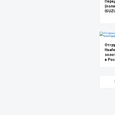
Пере
(пол
ISUZU
Отгр
Huafe
золо
в Ро