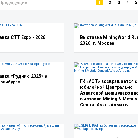
Предыдущие
1
2
3
4
5
вка СТТ Expo - 2026
Выставка MiningWorld Rus
2026, г. Москва
авка «Рудник-2025» в
ГК «АСТ» возвращается с
еринбурге
юбилейной Центрально-
Азиатской международн
выставки Mining & Metals
Central Asia в Алматы.