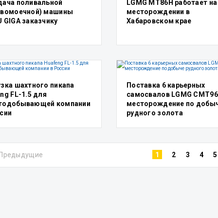
дача поливальной
LGMG MT86H работает на
ивомоечной) машины
месторождении в
 GIGA заказчику
Хабаровском крае
узка шахтного пикапа
Поставка 6 карьерных
ng FL-1.5 для
самосвалов LGMG CMT96
тодобывающей компании
месторождение по добы
ссии
рудного золота
Предыдущие
1
2
3
4
5