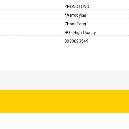
ZHONGTONG
*Автобусы
ZhongTong
HQ - High Quality
8980693549