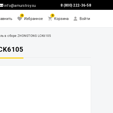
8 (800) 222-36-58
info@amurstroy.su
0
0
авнить
Избранное
Корзина
Войти
ель в сборе ZHONGTONG LCK6105
CK6105