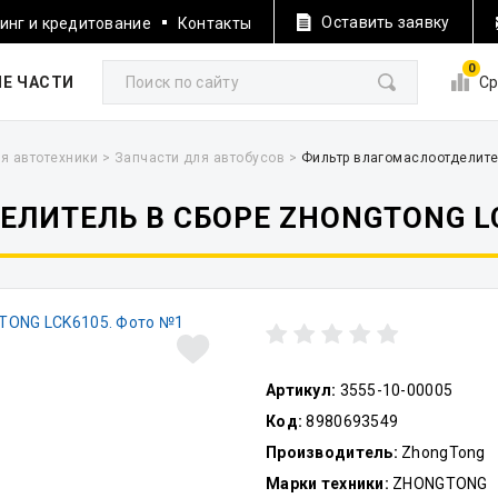
Оставить заявку
инг и кредитование
Контакты
0
Е ЧАСТИ
Ср
я автотехники
>
Запчасти для автобусов
>
Фильтр влагомаслоотделит
ЛИТЕЛЬ В СБОРЕ ZHONGTONG L
Артикул:
3555-10-00005
Код:
8980693549
Производитель:
ZhongTong
Марки техники:
ZHONGTONG