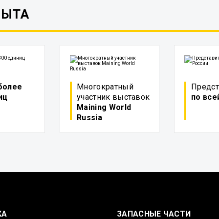
ПЫТА
более
Многократный
Предст
иц
участник выставок
по все
Maining World
Russia
КА
ЗАПАСНЫЕ ЧАСТИ