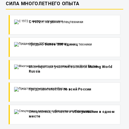
СИЛА МНОГОЛЕТНЕГО ОПЫТА
С 1972 г.
на рынке спецтехники
Продано
более 300 единиц
техники
Многократный участник выставок
Maining World
Russia
Представительства
по всей России
Спецтехника, запчасти и
обслуживание в одном
месте