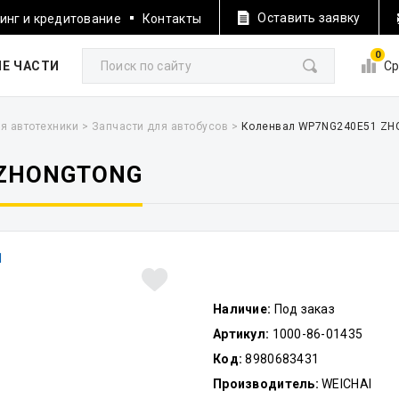
Оставить заявку
инг и кредитование
Контакты
0
Е ЧАСТИ
Ср
я автотехники
>
Запчасти для автобусов
>
Коленвал WP7NG240E51 Z
 ZHONGTONG
Наличие:
Под заказ
Артикул:
1000-86-01435
Код:
8980683431
Производитель:
WEICHAI