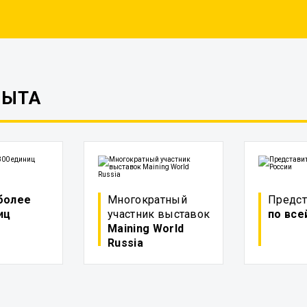
ПЫТА
более
Многократный
Предст
иц
участник выставок
по все
Maining World
Russia