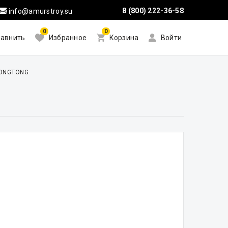
8 (800) 222-36-58
info@amurstroy.su
0
0
авнить
Избранное
Корзина
Войти
HONGTONG