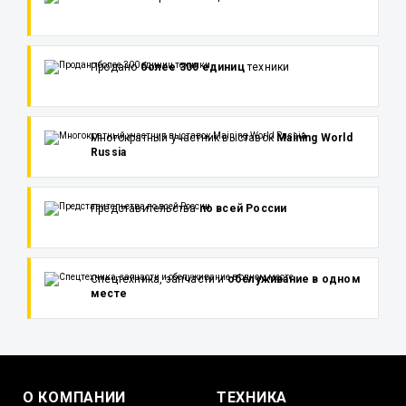
Продано
более 300 единиц
техники
Многократный участник выставок
Maining World
Russia
Представительства
по всей России
Спецтехника, запчасти и
обслуживание в одном
месте
О КОМПАНИИ
ТЕХНИКА