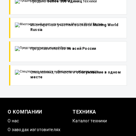
Продано
более 300 единиц
техники
Многократный участник выставок
Maining World
Russia
Представительства
по всей России
Спецтехника, запчасти и
обслуживание в одном
месте
О КОМПАНИИ
ТЕХНИКА
О нас
Каталог техники
О заводах изготовителях