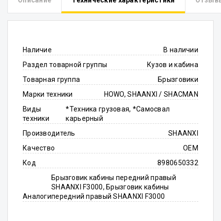
Описание
Технические характеристики
Отзыв
Наличие
В наличии
Раздел товарной группы
Кузов и кабина
Товарная группа
Брызговики
Марки техники
HOWO, SHAANXI / SHACMAN
Виды
*Техника грузовая, *Самосвал
техники
карьерный
Производитель
SHAANXI
Качество
OEM
Код
8980650332
Брызговик кабины передний правый
SHAANXI F3000, Брызговик кабины
Аналоги
передний правый SHAANXI F3000