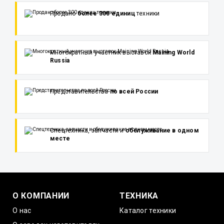
Продано
более 300 единиц
техники
Многократный участник выставок
Maining World
Russia
Представительства
по всей России
Спецтехника, запчасти и
обслуживание в одном
месте
О КОМПАНИИ
ТЕХНИКА
О нас
Каталог техники