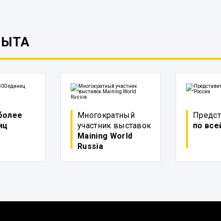
ПЫТА
более
Многократный
Предст
иц
участник выставок
по все
Maining World
Russia