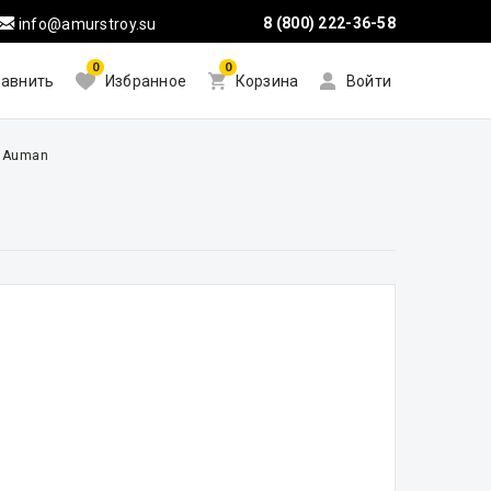
8 (800) 222-36-58
info@amurstroy.su
0
0
авнить
Избранное
Корзина
Войти
n Auman