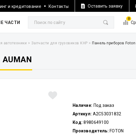
Оставить заявку
инг и кредитование
Контакты
0
Е ЧАСТИ
Ср
я автотехники
>
Запчасти для грузовиков КНР
>
Панель приборов Foto
N AUMAN
Наличие:
Под заказ
Артикул:
A2C53031832
Код:
8980649100
Производитель:
FOTON