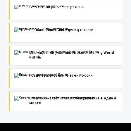
С 1972 г.
на рынке спецтехники
Продано
более 300 единиц
техники
Многократный участник выставок
Maining World
Russia
Представительства
по всей России
Спецтехника, запчасти и
обслуживание в одном
месте