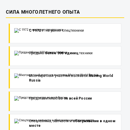
СИЛА МНОГОЛЕТНЕГО ОПЫТА
С 1972 г.
на рынке спецтехники
Продано
более 300 единиц
техники
Многократный участник выставок
Maining World
Russia
Представительства
по всей России
Спецтехника, запчасти и
обслуживание в одном
месте