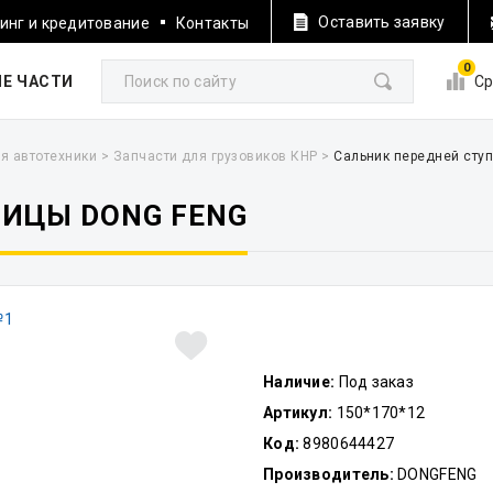
Оставить заявку
инг и кредитование
Контакты
0
Е ЧАСТИ
Ср
я автотехники
>
Запчасти для грузовиков КНР
>
Сальник передней сту
ПИЦЫ DONG FENG
Наличие:
Под заказ
Артикул:
150*170*12
Код:
8980644427
Производитель:
DONGFENG