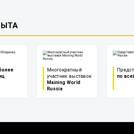
ПЫТА
более
Многократный
Предст
иц
участник выставок
по все
Maining World
Russia