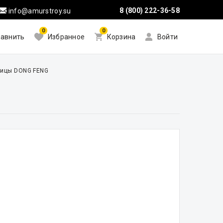
8 (800) 222-36-58
info@amurstroy.su
0
0
авнить
Избранное
Корзина
Войти
пицы DONG FENG