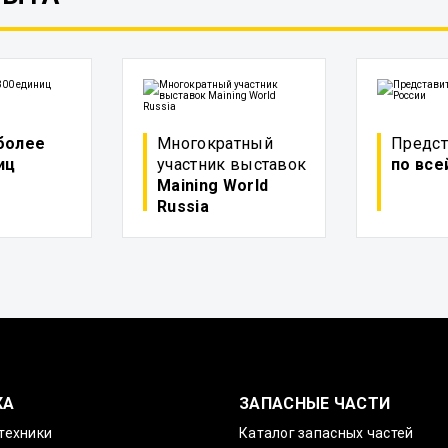
более
Многократный
Предст
иц
участник выставок
по все
Maining World
Russia
КА
ЗАПАСНЫЕ ЧАСТИ
техники
Каталог запасных частей