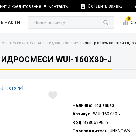
Оставить заявку
инг и кредитование
Контакты
0
Е ЧАСТИ
Ср
я спецтехники
>
Фильтры гидравлические
>
Фильтр всасывающей гидро
ИДРОСМЕСИ WUI-160X80-J
Наличие:
Под заказ
Артикул:
WUI-160X80-J
Код:
8980689819
Производитель:
UNKNOWN