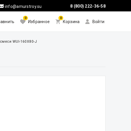
8 (800) 222-36-58
info@amurstroy.su
0
0
авнить
Избранное
Корзина
Войти
смеси WUI-160X80-J