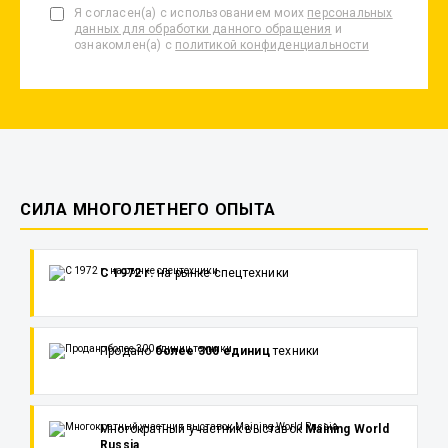
Я согласен(а) с использованием моих
персональных
данных для обработки данного обращения
и
ознакомлен(а) с
политикой конфиденциальности
СИЛА МНОГОЛЕТНЕГО ОПЫТА
С 1972 г.
на рынке спецтехники
Продано
более 300 единиц
техники
Многократный участник выставок
Maining World
Russia