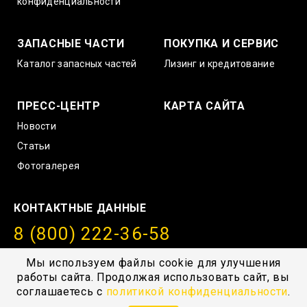
конфиденциальности
ЗАПАСНЫЕ ЧАСТИ
ПОКУПКА И СЕРВИС
Каталог запасных частей
Лизинг и кредитование
ПРЕСС-ЦЕНТР
КАРТА САЙТА
Новости
Статьи
Фотогалерея
КОНТАКТНЫЕ ДАННЫЕ
8 (800) 222-36-58
info@amurstroy.su
Мы используем файлы cookie для улучшения
работы сайта. Продолжая использовать сайт, вы
© 2004—2026, ГК “АмурСтройТехника”, г. Хабаровск,
соглашаетесь с
политикой конфиденциальности
.
с.Тополево, Проезд южный 1