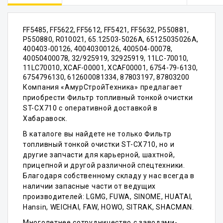
FF5485, FF5622, FF5612, FF5421, FF5632, P550881,
P550880, R010021, 65.12503-5026A, 65125035026A,
400403-00126, 40040300126, 400504-00078,
40050400078, 32/925919, 32925919, 11LC-70010,
11LC70010, XCAF-00001, XCAF00001, 6754-79-6130,
6754796130, 612600081334, 87803197, 87803200
Компания «АмурСтройТехника» предлагает
приобрести Фильтр топливный тонкой очистки
ST-CX710 с оперативной доставкой в
Хабаравоск.
В каталоге вы найдете не только Фильтр
топливный тонкой очистки ST-CX710, но и
другие запчасти для карьерной, шахтной,
прицепной и другой различной спецтехники.
Благодаря собственному складу у нас всегда в
наличии запасные части от ведущих
производителей: LGMG, FUWA, SINOME, HUATAI,
Hansin, WEICHAI, FAW, HOWO, SITRAK, SHACMAN.
Многолетнее сотрудничество с заводами-