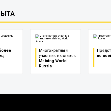
ПЫТА
более
Многократный
Предст
иц
участник выставок
по все
Maining World
Russia