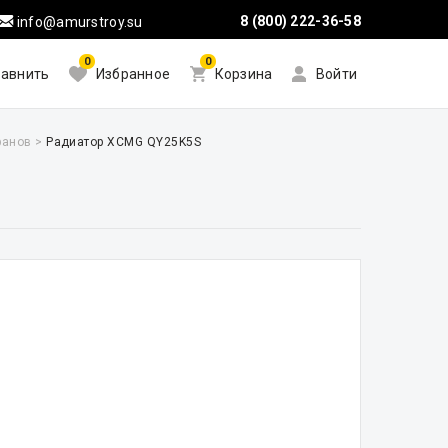
8 (800) 222-36-58
info@amurstroy.su
0
0
авнить
Избранное
Корзина
Войти
ранов
>
Радиатор XCMG QY25K5S