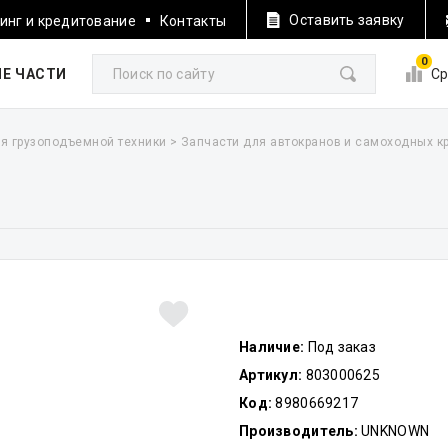
Оставить заявку
инг и кредитование
Контакты
0
Е ЧАСТИ
Ср
я грузоподъемной техники
>
Запчасти для автокранов и самоходных к
Наличие:
Под заказ
Артикул:
803000625
Код:
8980669217
Производитель:
UNKNOWN