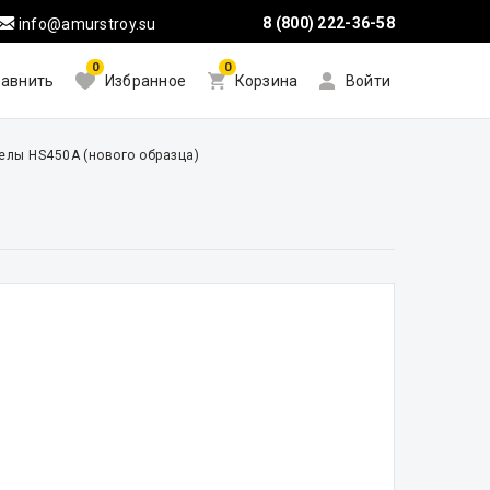
8 (800) 222-36-58
info@amurstroy.su
0
0
авнить
Избранное
Корзина
Войти
елы HS450A (нового образца)