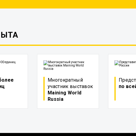
ПЫТА
более
Многократный
Предст
иц
участник выставок
по все
Maining World
Russia