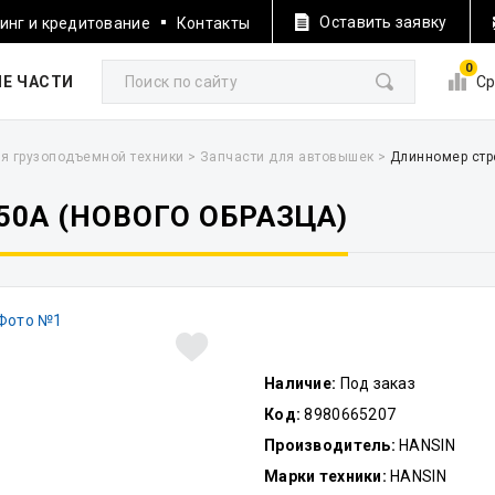
Оставить заявку
инг и кредитование
Контакты
0
Е ЧАСТИ
Ср
я грузоподъемной техники
>
Запчасти для автовышек
>
Длинномер стр
0A (НОВОГО ОБРАЗЦА)
Наличие:
Под заказ
Код:
8980665207
Производитель:
HANSIN
Марки техники:
HANSIN