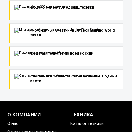
Продано
более 300 единиц
техники
Многократный участник выставок
Maining World
Russia
Представительства
по всей России
Спецтехника, запчасти и
обслуживание в одном
месте
О КОМПАНИИ
ТЕХНИКА
О нас
Каталог техники