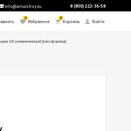
8 (800) 222-36-58
info@amurstroy.su
0
0
авнить
Избранное
Корзина
Войти
ышки HS алюминиевая(трансформер)
у