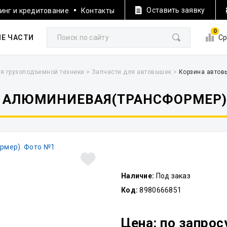
Оставить заявку
инг и кредитование
Контакты
0
Е ЧАСТИ
Ср
я грузоподъемной техники
>
Запчасти для автовышек
>
Корзина автов
 АЛЮМИНИЕВАЯ(ТРАНСФОРМЕР)
Наличие:
Под заказ
Код:
8980666851
Цена: по запрос