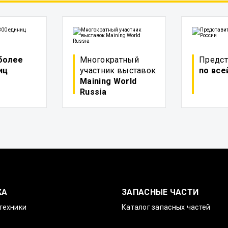
более
Многократный
Предст
иц
участник выставок
по все
Maining World
Russia
КА
ЗАПАСНЫЕ ЧАСТИ
техники
Каталог запасных частей