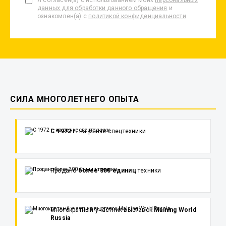
Я согласен(а) с использованием моих
персональных
данных для обработки данного обращения
и
ознакомлен(а) с
политикой конфиденциальности
СИЛА МНОГОЛЕТНЕГО ОПЫТА
С 1972 г.
на рынке спецтехники
Продано
более 300 единиц
техники
Многократный участник выставок
Maining World
Russia