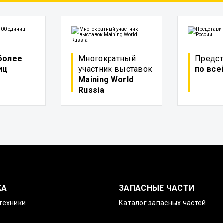
более
Многократный
Предст
иц
участник выставок
по все
Maining World
Russia
КА
ЗАПАСНЫЕ ЧАСТИ
техники
Каталог запасных частей