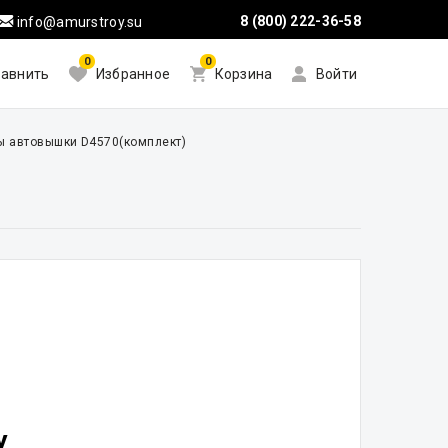
8 (800) 222-36-58
info@amurstroy.su
0
0
авнить
Избранное
Корзина
Войти
ы автовышки D4570(комплект)
у