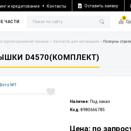
Оставить заявку
инг и кредитование
Контакты
0
Е ЧАСТИ
Ср
я грузоподъемной техники
>
Запчасти для автовышек
>
Ползуны стрел
ЫШКИ D4570(КОМПЛЕКТ)
Наличие:
Под заказ
Код:
8980666785
Цена: по запрос