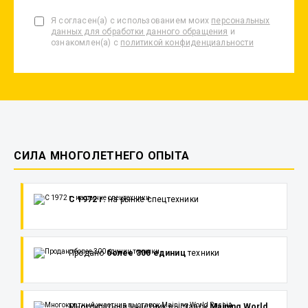
Я согласен(а) с использованием моих
персональных
данных для обработки данного обращения
и
ознакомлен(а) с
политикой конфиденциальности
СИЛА МНОГОЛЕТНЕГО ОПЫТА
С 1972 г.
на рынке спецтехники
Продано
более 300 единиц
техники
Многократный участник выставок
Maining World