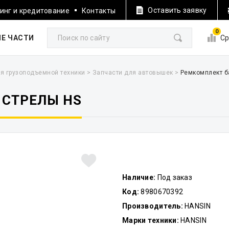
Оставить заявку
инг и кредитование
Контакты
0
Е ЧАСТИ
Ср
я грузоподъемной техники
>
Запчасти для автовышек
>
Ремкомплект б
 СТРЕЛЫ HS
Наличие:
Под заказ
Код:
8980670392
Производитель:
HANSIN
Марки техники:
HANSIN