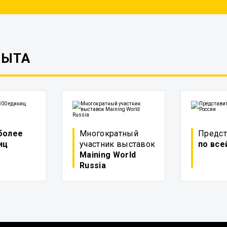
ПЫТА
более
Многократный
Предст
иц
участник выставок
по все
Maining World
Russia