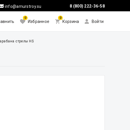
8 (800) 222-36-58
info@amurstroy.su
0
0
авнить
Избранное
Корзина
Войти
арабана стрелы HS