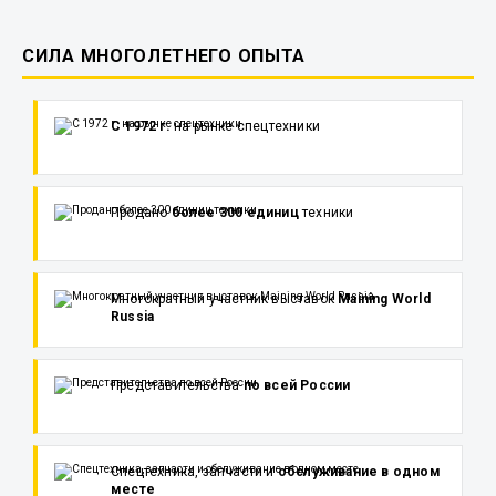
СИЛА МНОГОЛЕТНЕГО ОПЫТА
С 1972 г.
на рынке спецтехники
Продано
более 300 единиц
техники
Многократный участник выставок
Maining World
Russia
Представительства
по всей России
Спецтехника, запчасти и
обслуживание в одном
месте