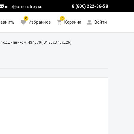
8 (800) 222-36-58
info@amurstroy.su
0
0
авнить
Избранное
Корзина
Войти
c подшипником HS4070( D180xD40xL26)