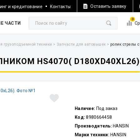
Оставить заявку
инг и кредитование
Контакты
0
Е ЧАСТИ
Ср
я грузоподъемной техники
>
Запчасти для автовышек
>
ролик стрелы 
НИКОМ HS4070( D180XD40XL26)
Наличие:
Под заказ
Код:
8980664458
Производитель:
HANSIN
Марки техники:
HANSIN