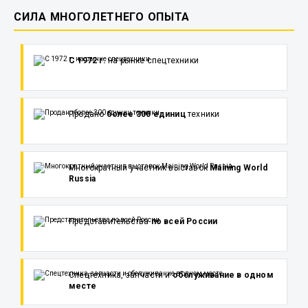
СИЛА МНОГОЛЕТНЕГО ОПЫТА
С 1972 г.
на рынке спецтехники
Продано
более 300 единиц
техники
Многократный участник выставок
Maining World
Russia
Представительства
по всей России
Спецтехника, запчасти и
обслуживание в одном
месте