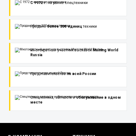
С 1972 г.
на рынке спецтехники
Продано
более 300 единиц
техники
Многократный участник выставок
Maining World
Russia
Представительства
по всей России
Спецтехника, запчасти и
обслуживание в одном
месте