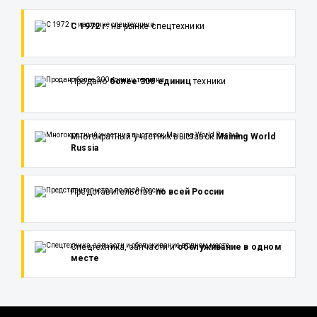
С 1972 г.
на рынке спецтехники
Продано
более 300 единиц
техники
Многократный участник выставок
Maining World
Russia
Представительства
по всей России
Спецтехника, запчасти и
обслуживание в одном
месте