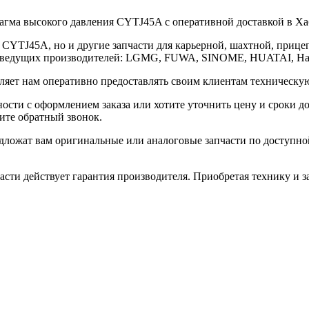
гма высокого давления CYTJ45A с оперативной доставкой в Ха
 CYTJ45A, но и другие запчасти для карьерной, шахтной, прице
ти от ведущих производителей: LGMG, FUWA, SINOME, HUATAI
ляет нам оперативно предоставлять своим клиентам техническу
ости с оформлением заказа или хотите уточнить цену и сроки д
жите обратный звонок.
ложат вам оригинальные или аналоговые запчасти по доступной 
сти действует гарантия производителя. Приобретая технику и за