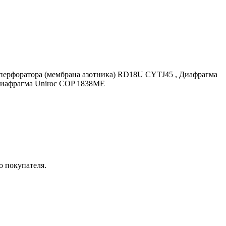
перфоратора (мембрана азотника) RD18U CYTJ45 , Диафрагма
Диафрагма Uniroc COP 1838ME
о покупателя.