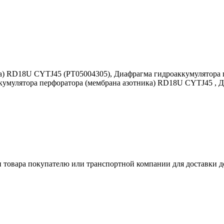
а) RD18U CYTJ45 (PT05004305), Диафрагма гидроаккумулятора 
кумулятора перфоратора (мембрана азотника) RD18U CYTJ45 , 
и товара покупателю или транспортной компании для доставки д