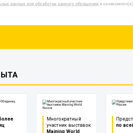
ьных данных для обработки данного обращения
и ознакомлен(а)
ПЫТА
более
Многократный
Предст
иц
участник выставок
по все
Maining World