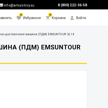
8 (800) 222-36-58
info@amurstroy.su
0
0
авнить
Избранное
Корзина
Войти
чно-доставочная машина (ПДМ) EMSUNTOUR SL14
ШИНА (ПДМ) EMSUNTOUR