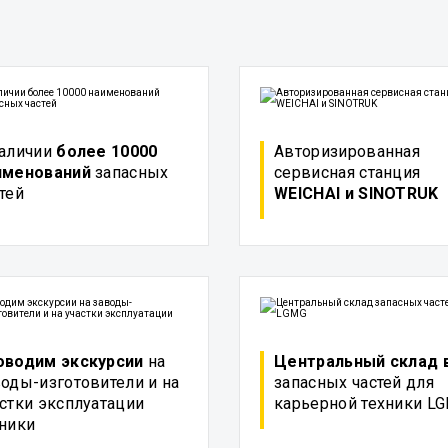
наличии
более 10000
Авторизированная
именований
запасных
сервисная станция
тей
WEICHAI и SINOTRUK
оводим экскурсии
на
Центральный склад
оды-изготовители и на
запасных частей для
стки эксплуатации
карьерной техники L
хники