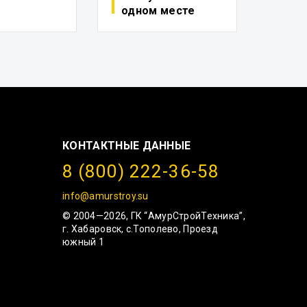
одном месте
КОНТАКТНЫЕ ДАННЫЕ
8 (800) 222-36-58
info@amurstroy.su
© 2004—2026, ГК “АмурСтройТехника”,
г. Хабаровск, с.Тополево, Проезд
южный 1